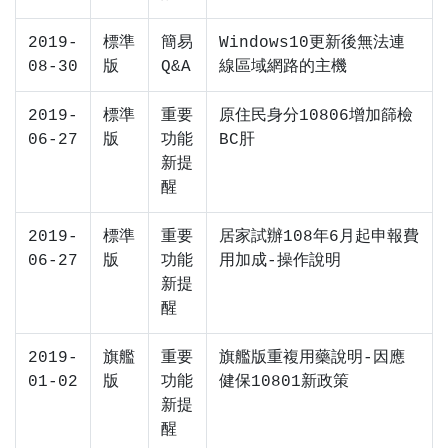
2019-
標準
簡易
Windows10更新後無法連
08-30
版
Q&A
線區域網路的主機
2019-
標準
重要
原住民身分10806增加篩檢
06-27
版
功能
BC肝
新提
醒
2019-
標準
重要
居家試辦108年6月起申報費
06-27
版
功能
用加成-操作說明
新提
醒
2019-
旗艦
重要
旗艦版重複用藥說明-因應
01-02
版
功能
健保10801新政策
新提
醒