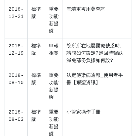
2018-
標準
重要
雲端重複用藥查詢
12-21
版
功能
新提
醒
2018-
標準
申報
院所所在地屬醫療缺乏時,
12-19
版
相關
請問如何設定?巡回時醫缺
減免部份負擔如何設?
2018-
標準
重要
法定傳染病通報_使用者手
08-10
版
功能
冊【耀聖資訊】
新提
醒
2018-
標準
重要
小管家操作手冊
08-03
版
功能
新提
醒