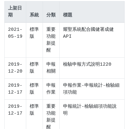
上架日
期
系統
分類
標題
2021-
標準
重要
耀聖系統配合國健署成健
05-19
版
功能
API
新提
醒
2019-
標準
申報
檢驗申報方式說明1220
12-20
版
相關
2019-
標準
申報
申報作業-申報統計-檢驗細
12-17
版
作業
項功能
2019-
標準
重要
申報統計-檢驗細項功能說
12-17
版
功能
明
新提
醒