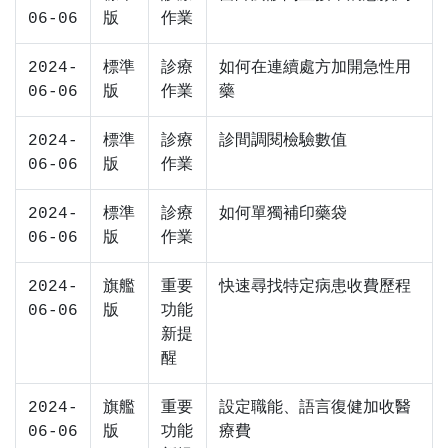
06-06
版
作業
2024-
標準
診療
如何在連續處方加開急性用
06-06
版
作業
藥
2024-
標準
診療
診間調閱檢驗數值
06-06
版
作業
2024-
標準
診療
如何單獨補印藥袋
06-06
版
作業
2024-
旗艦
重要
快速尋找特定病患收費歷程
06-06
版
功能
新提
醒
2024-
旗艦
重要
設定職能、語言復健加收醫
06-06
版
功能
療費