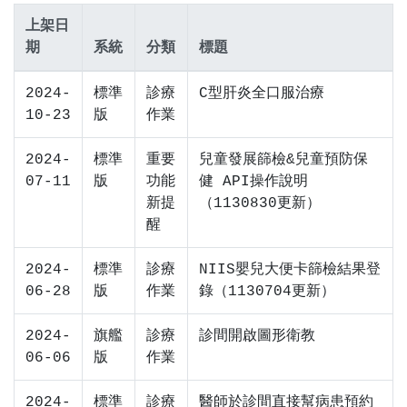
上架日
期
系統
分類
標題
2024-
標準
診療
C型肝炎全口服治療
10-23
版
作業
2024-
標準
重要
兒童發展篩檢&兒童預防保
07-11
版
功能
健 API操作說明
新提
（1130830更新）
醒
2024-
標準
診療
NIIS嬰兒大便卡篩檢結果登
06-28
版
作業
錄（1130704更新）
2024-
旗艦
診療
診間開啟圖形衛教
06-06
版
作業
2024-
標準
診療
醫師於診間直接幫病患預約