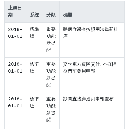
上架日
期
系統
分類
標題
2018-
標準
重要
將病歷醫令按照用法重新排
01-01
版
功能
序
新提
醒
2018-
標準
重要
交付處方實際交付,不在隔
01-01
版
功能
壁門前藥局申報
新提
醒
2018-
標準
重要
診間直接穿透到申報查核
01-01
版
功能
新提
醒