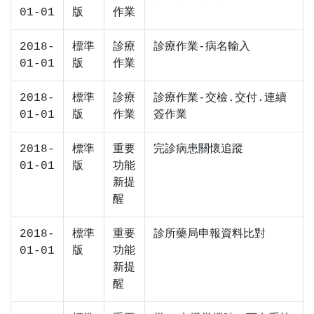
01-01
版
作業
2018-
標準
診療
診療作業-病名輸入
01-01
版
作業
2018-
標準
診療
診療作業-交檢.交付.連續
01-01
版
作業
簽作業
2018-
標準
重要
完診病患關懷追蹤
01-01
版
功能
新提
醒
2018-
標準
重要
診所藥局申報資料比對
01-01
版
功能
新提
醒