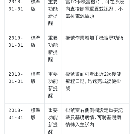
2018-
標準
重要
當IC卡機當機時，可在系統
01-01
版
功能
內直接斷電重置並認證，不
新提
需拔電源插頭
醒
2018-
標準
重要
掛號作業增加手機搜尋功能
01-01
版
功能
新提
醒
2018-
標準
重要
掛號畫面可看出近2次復健
01-01
版
功能
療程日期,迅速完成復健掛
新提
號
醒
2018-
標準
重要
掛號室右側側欄設定重要記
01-01
版
功能
載及基礎病情,可將基礎病
新提
情轉入主訴內
醒