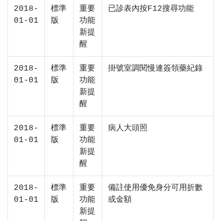
2018-
標準
重要
已診表內按F12搜尋功能
01-01
版
功能
新提
醒
2018-
標準
重要
掛號室調閱慢連簽領藥紀錄
01-01
版
功能
新提
醒
2018-
標準
重要
病人大頭照
01-01
版
功能
新提
醒
2018-
標準
重要
備註使用優免身分可用折數
01-01
版
功能
或金額
新提