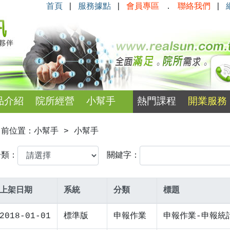
首頁
|
服務據點
|
會員專區
．
聯絡我們
|
品介紹
院所經營
小幫手
熱門課程
開業服務
目前位置：小幫手 > 小幫手
分類：
關鍵字：
上架日期
系統
分類
標題
2018-01-01
標準版
申報作業
申報作業-申報統