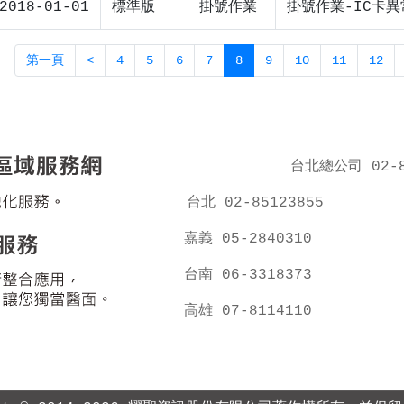
2018-01-01
標準版
掛號作業
掛號作業-IC卡異
第一頁
<
4
5
6
7
8
9
10
11
12
台北總公司 02-8
台北 02-85123855
嘉義 05-2840310
台南 06-3318373
高雄 07-8114110