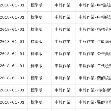
2018-01-01
標準版
申報作業
申報作業-申報統
2018-01-01
標準版
申報作業
申報作業-申報統
2018-01-01
標準版
申報作業
申報作業-指標分
2018-01-01
標準版
申報作業
申報作業-年齡層
2018-01-01
標準版
申報作業
申報作業-公告藥
2018-01-01
標準版
申報作業
申報作業-二代檢
2018-01-01
標準版
申報作業
申報作業-藥師統
2018-01-01
標準版
申報作業
申報作業-抽檢補
2018-01-01
標準版
申報作業
申報作業-醫師合