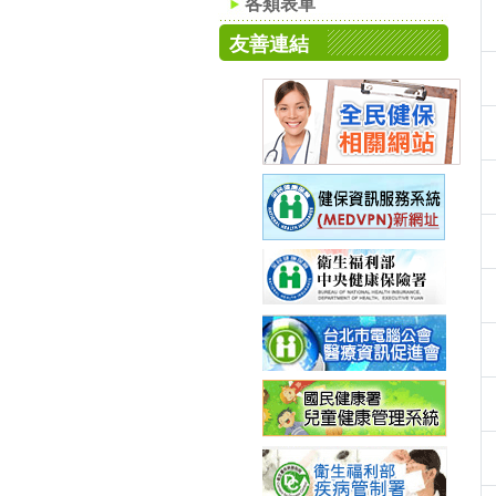
各類表單
友善連結