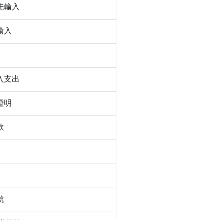
先輸入
輸入
入支出
證明
款
號