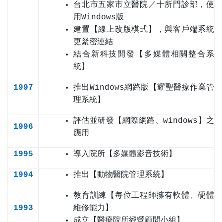
台北市五家市立醫院／十所門診部，使
用Windows版
建置【線上改版模式】，與客戶端系統
更緊密連結
結合新科技開發【多媒體相關整合系
統】
1997
推出Windows網路版【耀聖醫療作業管
理系統】
評估並研發【網際網路、windows】之
1996
應用
1995
導入院所【多媒體影音技術】
1994
推出【動物醫院管理系統】
教育訓練【每位工程師擁有軟體、硬體
1993
維修能力】
成立【醫療院所經營顧問小組】