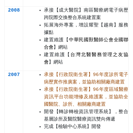
2008
承接【成大醫院】南區醫療網電子病歷
跨院際交換整合系統建置案
拓展海外專案，增設耀聖【越南】服務
據點
建置維護【
中華民國獸醫師公會全國聯
合會
】網站
建置維護【
台灣北醫醫務管理之友協
會
】網站
2007
承接【行政院衛生署】96年度診所電子
病歷實作推廣案，並協助相關廠商建置
承接【行政院衛生署】96年度區域醫療
資訊平台功能增修及維護案，並協助全
國醫院、診所、相關廠商建置
開發【轉診轉檢資訊管理系統】，整合
基層診所及醫院醫療資訊雙向傳遞
完成【檢驗中心系統】開發