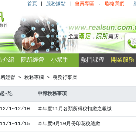
首頁
|
服務據點
|
會員專區
．
聯絡我們
|
品介紹
院所經營
小幫手
熱門課程
開業服務
所經營 > 稅務專欄 > 稅務行事曆
起~訖
申報稅務事項
12/1~12/10
本年度11月各類所得稅扣繳之報繳
11/1~11/15
本年度9月10月份印花稅總繳