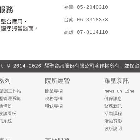
嘉義 05-2840310
台南 06-3318373
高雄 07-8114110
ight © 2014-2026 耀聖資訊股份有限公司著作權所有，並保
系列
院所經營
耀聖新訊
速讀寫工作站
開業專欄
News On Line
歷管理系統
稅務專欄
健保訊息
地備份
職缺專欄
醫務新訊
侯診看板
活動課程
訊系統
活動剪影
改版說明