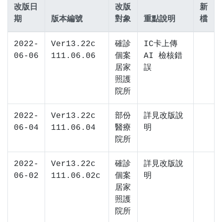
改版日
改版
新
期
版本編號
對象
重點說明
檔
2022-
Ver13.22c
確診
IC卡上傳
06-06
111.06.06
個案
AI 檢核錯
居家
誤
照護
院所
2022-
Ver13.22c
部份
詳見改版說
06-04
111.06.04
醫療
明
院所
2022-
Ver13.22c
確診
詳見改版說
06-02
111.06.02c
個案
明
居家
照護
院所