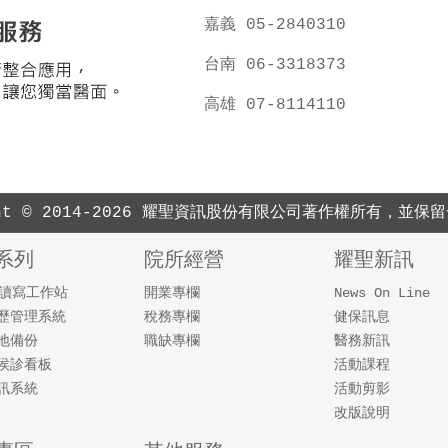
嘉義 05-2840310
台南 06-3318373
高雄 07-8114110
ight © 2014-2026 耀聖資訊股份有限公司著作權所有，並保
系列
院所經營
耀聖新訊
速讀寫工作站
開業專欄
News On Line
歷管理系統
稅務專欄
健保訊息
地備份
職缺專欄
醫務新訊
侯診看板
活動課程
訊系統
活動剪影
改版說明