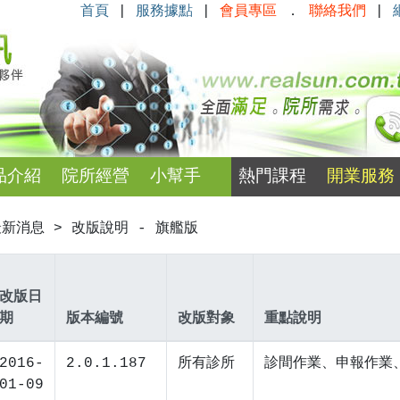
首頁
|
服務據點
|
會員專區
．
聯絡我們
|
品介紹
院所經營
小幫手
熱門課程
開業服務
新消息 > 改版說明 - 旗艦版
改版日
期
版本編號
改版對象
重點說明
2016-
2.0.1.187
所有診所
診間作業、申報作業
01-09