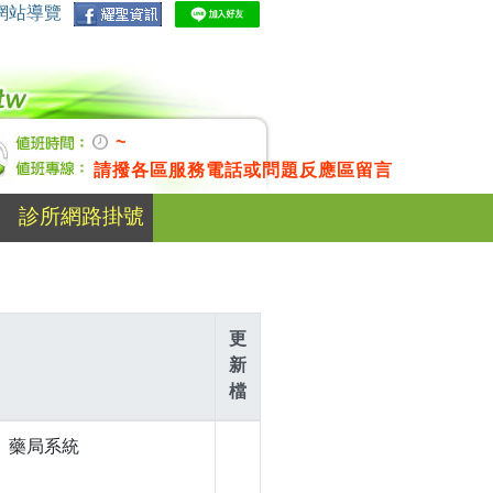
網站導覽
~
請撥各區服務電話或問題反應區留言
診所網路掛號
更
新
檔
、藥局系統